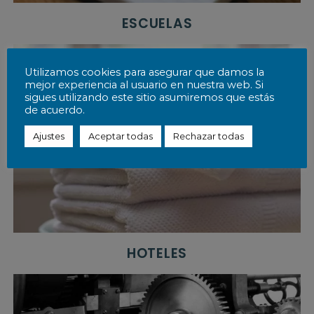
t
a
ESCUELAS
d
o
s
e
Utilizamos cookies para asegurar que damos la
n
mejor experiencia al usuario en nuestra web. Si
e
sigues utilizando este sitio asumiremos que estás
l
de acuerdo.
m
u
Ajustes
Aceptar todas
Rechazar todas
n
d
o
d
e
l
a
h
o
HOTELES
s
t
e
l
e