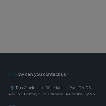
How can you contact us?
Rúa Granito, esq Rúa Madeira, Parc D4-D8,
Pol. Ind. Bértoa, 15105 Carballo (A Coruña)-Spain