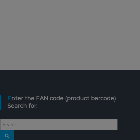
Enter the EAN code (product barcode)
Search for:
S
e
a
S
e