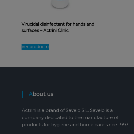
t
r
e
s
Virucidal disinfectant for hands and
u
surfaces – Actrini Clinic
l
t
s
Ver producto
i
n
t
h
e
w
o
About us
r
l
d
Actrini is a brand of Savelo S.L. Savelo is a
o
company dedicated to the manufacture of
f
products for hygiene and home care since 1993.
h
o