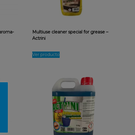
 aroma-
Multiuse cleaner special for grease –
Actrini
Ver producto